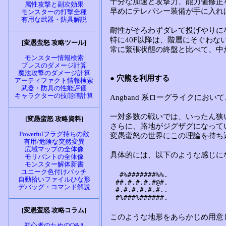
属性攻撃と副次効果
モンスターの打撃全種
有用な武器・防具解説
[変愚蛮怒 攻略ツール]
モンスター情報検索
ブレスのダメージ計算
魔法攻撃のダメージ計算
アーティファクト情報検索
武器・防具の性能評価
キャラクターの技能値計算
[変愚蛮怒 攻略資料]
Powerfulフラグ持ちの敵
有用/危険な突然変異
広域マップの全体像
モリバントの全体像
モンスター解体新書
ユニーク色付けパッチ
自動拾いファイルひな形
デバッグ・コマンド解説
[変愚蛮怒 攻略コラム]
初心者のためのQ&A