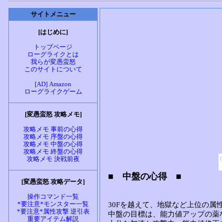
サイトメニュー
[はじめに]
トップページ
ローグライクとは
我らが変愚蛮怒
このサイトについて
[AD] Amazon
ローグライクゲーム
[変愚蛮怒 攻略メモ]
攻略メモ 事前の心得
攻略メモ 序盤の心得
攻略メモ 中盤の心得
攻略メモ 終盤の心得
攻略メモ 決戦前夜
[変愚蛮怒 攻略データ]
操作コマンド一覧
*要注意*モンスター一覧
*要注意*属性攻撃 逆引表
重要アイテム解説