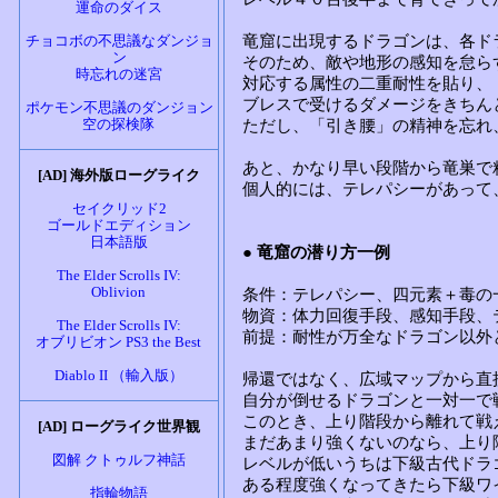
運命のダイス
チョコボの不思議なダンジョ
ン
時忘れの迷宮
ポケモン不思議のダンジョン
空の探検隊
[AD] 海外版ローグライク
セイクリッド2
ゴールドエディション
日本語版
The Elder Scrolls IV:
Oblivion
The Elder Scrolls IV:
オブリビオン PS3 the Best
Diablo II （輸入版）
[AD] ローグライク世界観
図解 クトゥルフ神話
指輪物語