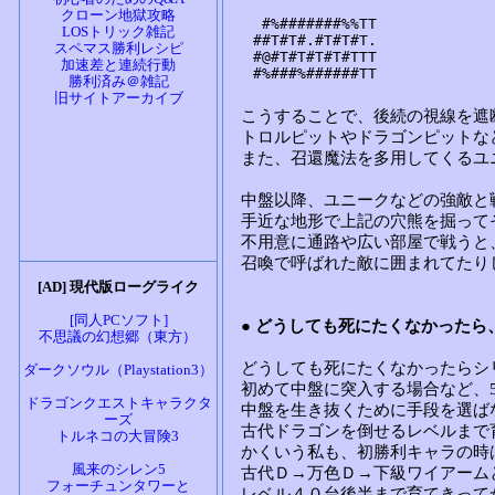
クローン地獄攻略
LOSトリック雑記
スペマス勝利レシピ
加速差と連続行動
勝利済み＠雑記
旧サイトアーカイブ
[AD] 現代版ローグライク
[同人PCソフト]
不思議の幻想郷（東方）
ダークソウル（Playstation3）
ドラゴンクエストキャラクタ
ーズ
トルネコの大冒険3
風来のシレン5
フォーチュンタワーと