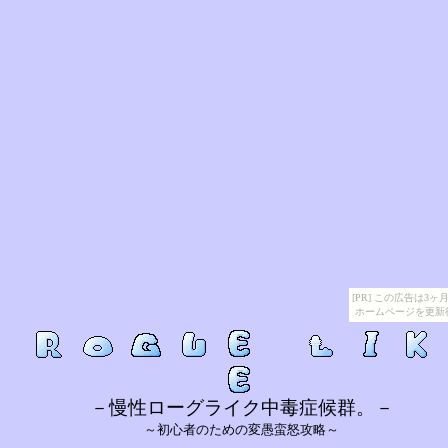
[PR] この広告は
ホームページを更新
－慢性ローグライク中毒症候群。－
～初心者のための変愚蛮怒攻略～