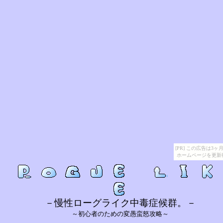
[PR] この広告は
ホームページを更新
－慢性ローグライク中毒症候群。－
～初心者のための変愚蛮怒攻略～