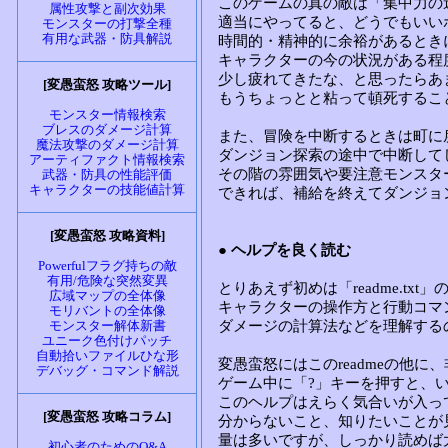
属性攻撃と副次効果
モンスターの打撃全種
有用な武器・防具解説
[変愚蛮怒 攻略ツール]
モンスター情報検索
ブレスのダメージ計算
魔法攻撃のダメージ計算
アーティファクト情報検索
武器・防具の性能評価
キャラクターの技能値計算
[変愚蛮怒 攻略資料]
Powerfulフラグ持ちの敵
有用/危険な突然変異
広域マップの全体像
モリバントの全体像
モンスター解体新書
ユニーク色付けパッチ
自動拾いファイルひな形
デバッグ・コマンド解説
[変愚蛮怒 攻略コラム]
初心者のためのQ&A