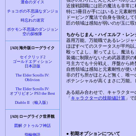
運命のダイス
チョコボの不思議なダンジョ
ン
時忘れの迷宮
ポケモン不思議のダンジョン
空の探検隊
[AD] 海外版ローグライク
セイクリッド2
ゴールドエディション
日本語版
The Elder Scrolls IV:
Oblivion
The Elder Scrolls IV:
オブリビオン PS3 the Best
Diablo II （輸入版）
[AD] ローグライク世界観
図解 クトゥルフ神話
指輪物語