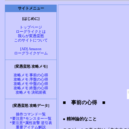
サイトメニュー
[はじめに]
トップページ
ローグライクとは
我らが変愚蛮怒
このサイトについて
[AD] Amazon
ローグライクゲーム
[変愚蛮怒 攻略メモ]
攻略メモ 事前の心得
攻略メモ 序盤の心得
攻略メモ 中盤の心得
攻略メモ 終盤の心得
攻略メモ 決戦前夜
[変愚蛮怒 攻略データ]
操作コマンド一覧
*要注意*モンスター一覧
*要注意*属性攻撃 逆引表
重要アイテム解説