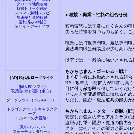
クローン地獄攻略
LOSトリック雑記
スペマス勝利レシピ
加速差と連続行動
勝利済み＠雑記
旧サイトアーカイブ
[AD] 現代版ローグライク
[同人PCソフト]
不思議の幻想郷（東方）
ダークソウル（Playstation3）
ドラゴンクエストキャラクタ
ーズ
トルネコの大冒険3
風来のシレン5
フォーチュンタワーと