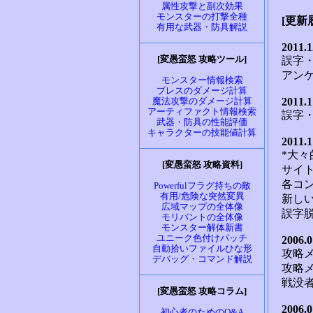
属性攻撃と副次効果
モンスターの打撃全種
有用な武器・防具解説
[変愚蛮怒 攻略ツール]
モンスター情報検索
ブレスのダメージ計算
魔法攻撃のダメージ計算
アーティファクト情報検索
武器・防具の性能評価
キャラクターの技能値計算
[変愚蛮怒 攻略資料]
Powerfulフラグ持ちの敵
有用/危険な突然変異
広域マップの全体像
モリバントの全体像
モンスター解体新書
ユニーク色付けパッチ
自動拾いファイルひな形
デバッグ・コマンド解説
[変愚蛮怒 攻略コラム]
初心者のためのQ&A