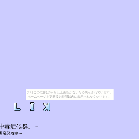
[PR] この広告は3ヶ月以上更新がないため表示されています。
ホームページを更新後24時間以内に表示されなくなります。
中毒症候群。－
愚蛮怒攻略～