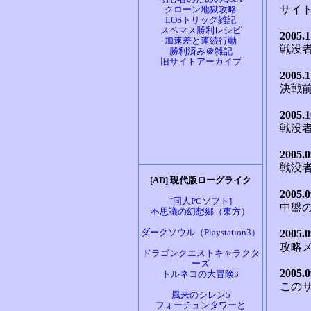
クローン地獄攻略
LOSトリック雑記
スペマス勝利レシピ
加速差と連続行動
勝利済み＠雑記
旧サイトアーカイブ
[AD] 現代版ローグライク
[同人PCソフト]
不思議の幻想郷（東方）
ダークソウル（Playstation3）
ドラゴンクエストキャラクタ
ーズ
トルネコの大冒険3
風来のシレン5
フォーチュンタワーと