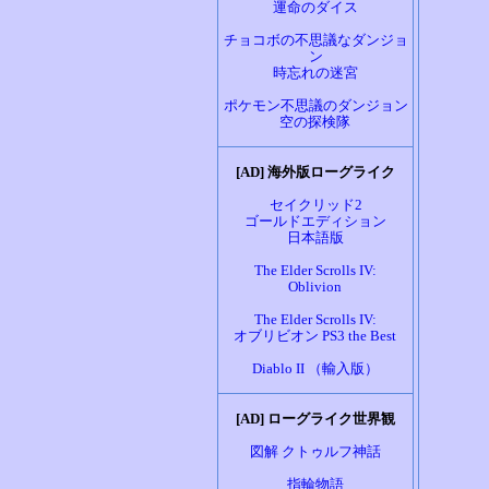
運命のダイス
チョコボの不思議なダンジョ
ン
時忘れの迷宮
ポケモン不思議のダンジョン
空の探検隊
[AD] 海外版ローグライク
セイクリッド2
ゴールドエディション
日本語版
The Elder Scrolls IV:
Oblivion
The Elder Scrolls IV:
オブリビオン PS3 the Best
Diablo II （輸入版）
[AD] ローグライク世界観
図解 クトゥルフ神話
指輪物語