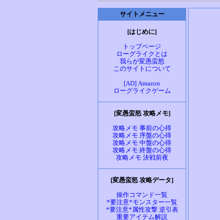
サイトメニュー
[はじめに]
トップページ
ローグライクとは
我らが変愚蛮怒
このサイトについて
[AD] Amazon
ローグライクゲーム
[変愚蛮怒 攻略メモ]
攻略メモ 事前の心得
攻略メモ 序盤の心得
攻略メモ 中盤の心得
攻略メモ 終盤の心得
攻略メモ 決戦前夜
[変愚蛮怒 攻略データ]
操作コマンド一覧
*要注意*モンスター一覧
*要注意*属性攻撃 逆引表
重要アイテム解説